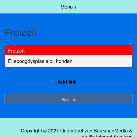
Menu +
Freizeit
Freizeit
Elleboogdysplasie bij honden
Add link
Add link
Copyright © 2021 Onderdeel van
BaakmanMedia
&
Vrolijk Internet Services